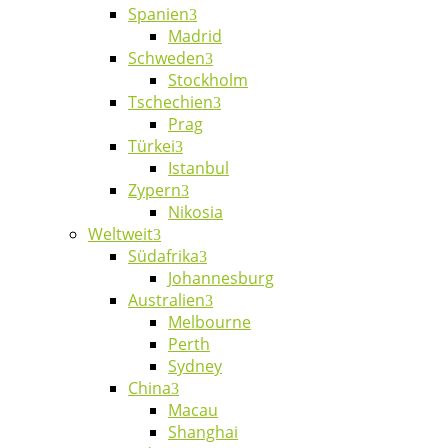
Spanien
Madrid
Schweden
Stockholm
Tschechien
Prag
Türkei
Istanbul
Zypern
Nikosia
Weltweit
Südafrika
Johannesburg
Australien
Melbourne
Perth
Sydney
China
Macau
Shanghai