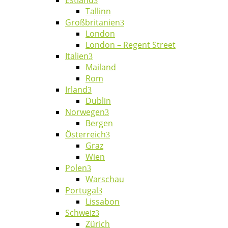
Estland
Tallinn
Großbritanien
London
London – Regent Street
Italien
Mailand
Rom
Irland
Dublin
Norwegen
Bergen
Österreich
Graz
Wien
Polen
Warschau
Portugal
Lissabon
Schweiz
Zürich