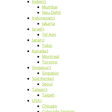
Indien
Mumbai
Neu-Dehli
Indonesien
Jakarta
Israel
Tel Aviv
Japan
Tokio
Kanada
Montreal
Toronto
Singapur
Singapur
Süd-Korea
Seoul
Taiwan
Taipeh
USA
Chicago
Colorado Springs