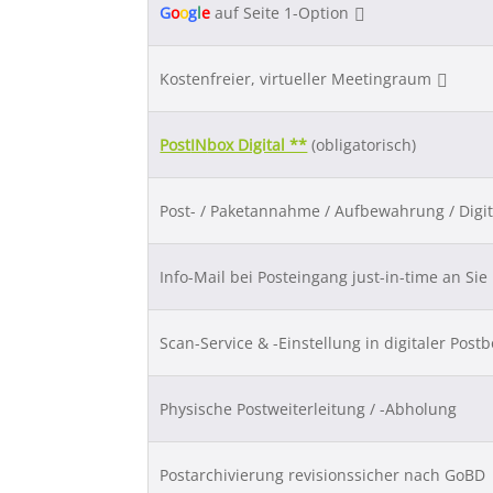
G
o
o
g
l
e
auf Seite 1-Option
Kostenfreier, virtueller Meetingraum
Post
IN
box Digital **
(obligatorisch)
Post- / Paketannahme / Aufbewahrung / Digit
Info-Mail bei Posteingang just-in-time an Sie
Scan-Service & -Einstellung in digitaler Post
Physische Postweiterleitung / -Abholung
Postarchivierung revisionssicher nach GoBD