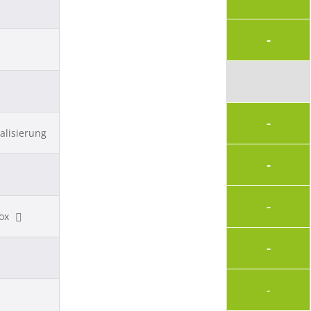
-
-
alisierung
-
-
box
-
-