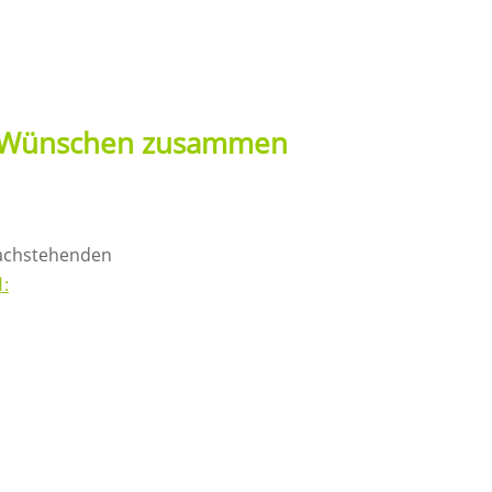
n Wünschen zusammen
nachstehenden
1
: