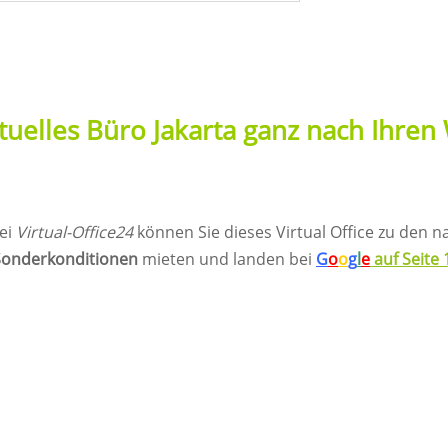
irtuelles Büro Jakarta
ganz nach Ihre
ei
Virtual-Office24
können Sie dieses Virtual Office zu den 
Sonderkonditionen
mieten und landen bei
G
o
o
g
l
e
auf Seite 