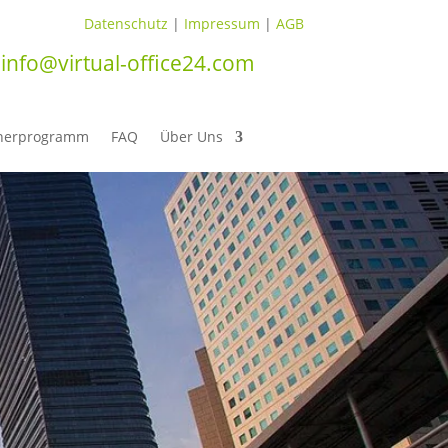
Datenschutz
|
Impressum
|
AGB
info@virtual-office24.com
tnerprogramm
FAQ
Über Uns