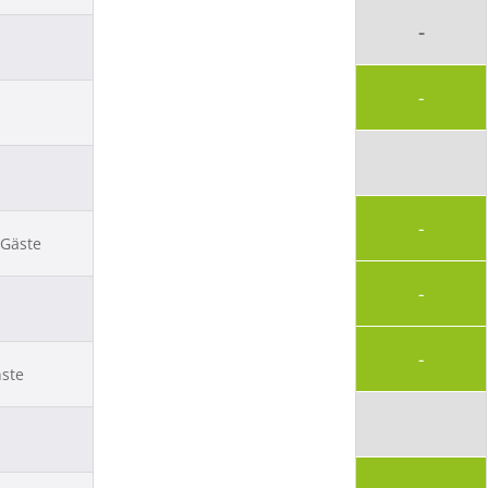
-
-
-
 Gäste
-
-
nste