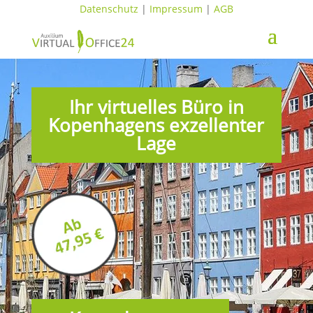
Datenschutz
|
Impressum
|
AGB
Ihr virtuelles Büro in
Kopenhagens exzellenter
Lage